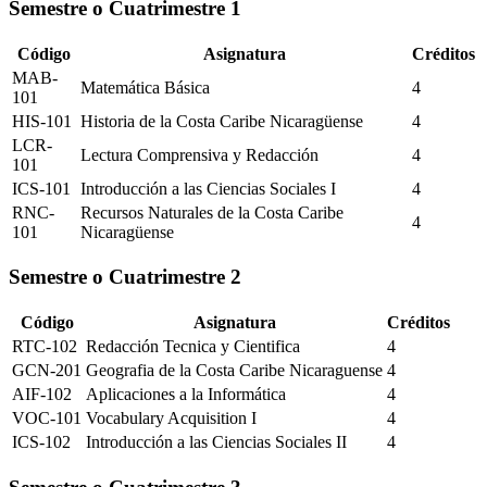
Semestre o Cuatrimestre
1
Código
Asignatura
Créditos
MAB-
Matemática Básica
4
101
HIS-101
Historia de la Costa Caribe Nicaragüense
4
LCR-
Lectura Comprensiva y Redacción
4
101
ICS-101
Introducción a las Ciencias Sociales I
4
RNC-
Recursos Naturales de la Costa Caribe
4
101
Nicaragüense
Semestre o Cuatrimestre
2
Código
Asignatura
Créditos
RTC-102
Redacción Tecnica y Cientifica
4
GCN-201
Geografia de la Costa Caribe Nicaraguense
4
AIF-102
Aplicaciones a la Informática
4
VOC-101
Vocabulary Acquisition I
4
ICS-102
Introducción a las Ciencias Sociales II
4