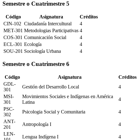
Semestre o Cuatrimestre
5
Código
Asignatura
Créditos
CIN-102
Ciudadanía Intercultural
4
MET-301
Metodologias Participativas
4
COS-301
Comunicación Social
4
ECL-301
Ecología
4
SOU-201
Sociología Urbana
4
Semestre o Cuatrimestre
6
Código
Asignatura
Créditos
GDL-
Gestión del Desarrollo Local
4
301
MSI-
Movimientos Sociales e Indígenas en América
4
301
Latina
PSC-
Psicologia Social y Comunitaria
4
302
ANT-
Antropología I
4
201
LEN-
Lengua Indígena I
4
101