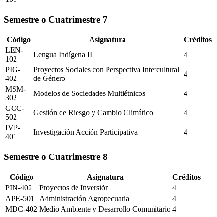
Semestre o Cuatrimestre
7
Código
Asignatura
Créditos
LEN-
Lengua Indígena II
4
102
PIG-
Proyectos Sociales con Perspectiva Intercultural
4
402
de Género
MSM-
Modelos de Sociedades Multiétnicos
4
302
GCC-
Gestión de Riesgo y Cambio Climático
4
502
IVP-
Investigación Acción Participativa
4
401
Semestre o Cuatrimestre
8
Código
Asignatura
Créditos
PIN-402
Proyectos de Inversión
4
APE-501
Administración Agropecuaria
4
MDC-402
Medio Ambiente y Desarrollo Comunitario
4