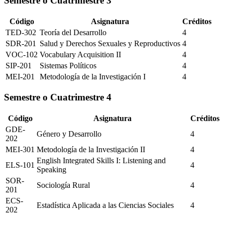
Semestre o Cuatrimestre
3
Código
Asignatura
Créditos
TED-302
Teoría del Desarrollo
4
SDR-201
Salud y Derechos Sexuales y Reproductivos
4
VOC-102
Vocabulary Acquisition II
4
SIP-201
Sistemas Políticos
4
MEI-201
Metodología de la Investigación I
4
Semestre o Cuatrimestre
4
Código
Asignatura
Créditos
GDE-
Género y Desarrollo
4
202
MEI-301
Metodología de la Investigación II
4
English Integrated Skills I: Listening and
ELS-101
4
Speaking
SOR-
Sociología Rural
4
201
ECS-
Estadística Aplicada a las Ciencias Sociales
4
202