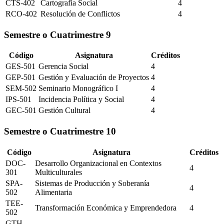
CTS-402
Cartografía Social
4
RCO-402
Resolución de Conflictos
4
Semestre o Cuatrimestre
9
Código
Asignatura
Créditos
GES-501
Gerencia Social
4
GEP-501
Gestión y Evaluación de Proyectos
4
SEM-502
Seminario Monográfico I
4
IPS-501
Incidencia Política y Social
4
GEC-501
Gestión Cultural
4
Semestre o Cuatrimestre
10
Código
Asignatura
Créditos
DOC-
Desarrollo Organizacional en Contextos
4
301
Multiculturales
SPA-
Sistemas de Producción y Soberanía
4
502
Alimentaria
TEE-
Transformación Económica y Emprendedora
4
502
GTH-