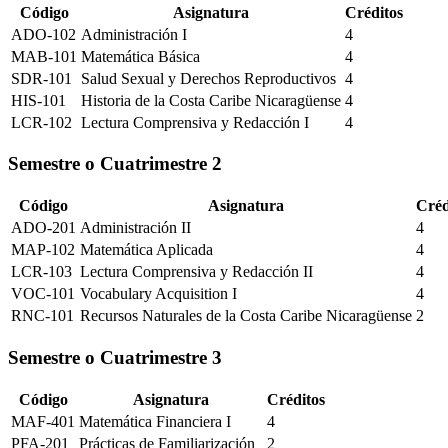
Código
Asignatura
Créditos
ADO-102
Administración I
4
MAB-101
Matemática Básica
4
SDR-101
Salud Sexual y Derechos Reproductivos
4
HIS-101
Historia de la Costa Caribe Nicaragüense
4
LCR-102
Lectura Comprensiva y Redacción I
4
Semestre o Cuatrimestre
2
Código
Asignatura
Créd
ADO-201
Administración II
4
MAP-102
Matemática Aplicada
4
LCR-103
Lectura Comprensiva y Redacción II
4
VOC-101
Vocabulary Acquisition I
4
RNC-101
Recursos Naturales de la Costa Caribe Nicaragüense
2
Semestre o Cuatrimestre
3
Código
Asignatura
Créditos
MAF-401
Matemática Financiera I
4
PFA-201
Prácticas de Familiarización
2