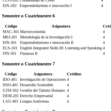
CCO-202
Contabilidad de Costo
4
EIN-202
Emprendedurismo e innovación I
4
Semestre o Cuatrimestre
6
Código
Asignatura
Créd
MAC-301
Macroeconomía
4
MEI-201
Metodología de la Investigación I
4
EIN-301
Emprendedurismo e innovación II
4
ELS-103
English Integrated Skills III: Listening and Speaking
4
FIN-501
Finanzas II
4
Semestre o Cuatrimestre
7
Código
Asignatura
Créditos
IDO-401
Investigación de Operaciones
4
DSO-401
Desarrollo Sostenible
4
GTH-502
Gestión del Talento Humano
4
DEM-201
Derecho Empresarial
4
LAU-401
Lengua Autóctona
4