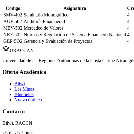
Código
Asignatura
Cré
SMV-402
Seminario Monográfico
4
AUF-502
Auditoría Financiera I
4
MEV-502
Mercadeo de Valores
4
NRF-502
Normas y Regulación de Sistema Financiero Nacional
4
GEP-5O2
Gerencia y Evaluación de Proyectos
4
URACCAN
Universidad de las Regiones Autónomas de la Costa Caribe Nicaragü
Oferta Académica
Bilwi
Las Minas
Bluefields
Nueva Guinea
Contacto
Bilwi, RACCN
+505 5777-0881