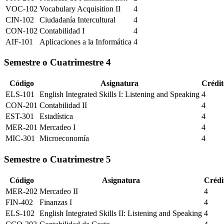
VOC-102
Vocabulary Acquisition II
4
CIN-102
Ciudadanía Intercultural
4
CON-102
Contabilidad I
4
AIF-101
Aplicaciones a la Informática
4
Semestre o Cuatrimestre
4
Código
Asignatura
Crédit
ELS-101
English Integrated Skills I: Listening and Speaking
4
CON-201
Contabilidad II
4
EST-301
Estadística
4
MER-201
Mercadeo I
4
MIC-301
Microeconomía
4
Semestre o Cuatrimestre
5
Código
Asignatura
Crédi
MER-202
Mercadeo II
4
FIN-402
Finanzas I
4
ELS-102
English Integrated Skills II: Listening and Speaking
4